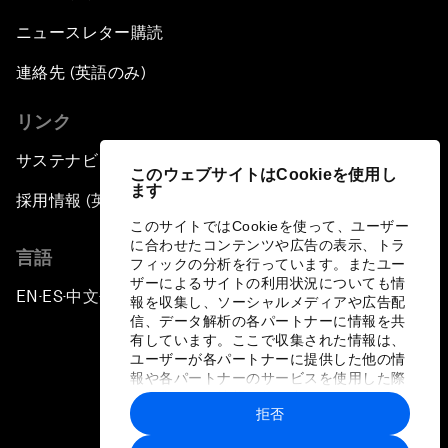
ニュースレター購読
連絡先 (英語のみ)
リンク
サステナビリティへの取り組み
このウェブサイトはCookieを使用し
ます
採用情報 (英語のみ)
このサイトではCookieを使って、ユーザー
に合わせたコンテンツや広告の表示、トラ
言語
フィックの分析を行っています。またユー
ザーによるサイトの利用状況についても情
EN
ES
中文
日本語
▪
▪
▪
報を収集し、ソーシャルメディアや広告配
信、データ解析の各パートナーに情報を共
有しています。ここで収集された情報は、
ユーザーが各パートナーに提供した他の情
報や各パートナーのサービスを使用した際
に収集された情報と組み合わされ、各パー
拒否
トナーによって使用されることがありま
プライバシーポリシーと利用規約
す。