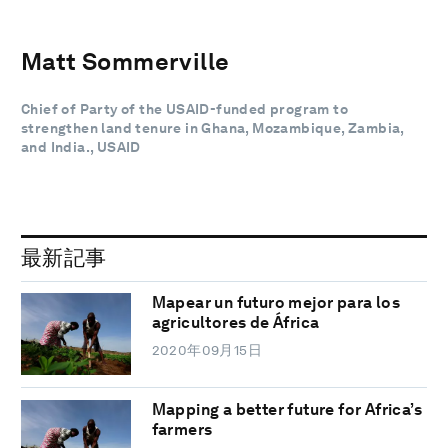
Matt Sommerville
Chief of Party of the USAID-funded program to
strengthen land tenure in Ghana, Mozambique, Zambia,
and India., USAID
最新記事
Mapear un futuro mejor para los
agricultores de África
2020年09月15日
Mapping a better future for Africa’s
farmers