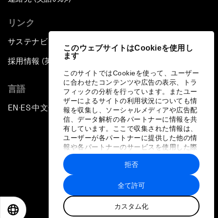
リンク
サステナビリティへの取り組み
このウェブサイトはCookieを使用し
ます
採用情報 (英語のみ)
このサイトではCookieを使って、ユーザー
に合わせたコンテンツや広告の表示、トラ
言語
フィックの分析を行っています。またユー
ザーによるサイトの利用状況についても情
EN
ES
中文
日本語
▪
▪
▪
報を収集し、ソーシャルメディアや広告配
信、データ解析の各パートナーに情報を共
有しています。ここで収集された情報は、
ユーザーが各パートナーに提供した他の情
報や各パートナーのサービスを使用した際
に収集された情報と組み合わされ、各パー
拒否
トナーによって使用されることがありま
プライバシーポリシーと利用規約
す。
全て許可
サイトマップ
カスタム化
©
2026
世界経済フォーラム
EN
ES
中文
日本語