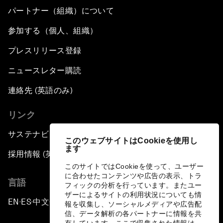
パートナー（組織）について
参加する（個人、組織）
プレスリリース登録
ニュースレター購読
連絡先 (英語のみ)
リンク
サステナビリティへの取り組み
このウェブサイトはCookieを使用し
ます
採用情報 (英語のみ)
このサイトではCookieを使って、ユーザー
に合わせたコンテンツや広告の表示、トラ
言語
フィックの分析を行っています。またユー
ザーによるサイトの利用状況についても情
EN
ES
中文
日本語
▪
▪
▪
報を収集し、ソーシャルメディアや広告配
信、データ解析の各パートナーに情報を共