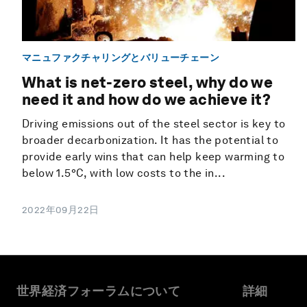
マニュファクチャリングとバリューチェーン
What is net-zero steel, why do we
need it and how do we achieve it?
Driving emissions out of the steel sector is key to
broader decarbonization. It has the potential to
provide early wins that can help keep warming to
below 1.5°C, with low costs to the in...
2022年09月22日
世界経済フォーラムについて
詳細