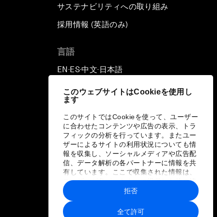
サステナビリティへの取り組み
採用情報 (英語のみ)
て
言語
EN
ES
中文
日本語
▪
▪
▪
このウェブサイトはCookieを使用し
ます
このサイトではCookieを使って、ユーザー
に合わせたコンテンツや広告の表示、トラ
フィックの分析を行っています。またユー
ザーによるサイトの利用状況についても情
報を収集し、ソーシャルメディアや広告配
信、データ解析の各パートナーに情報を共
有しています。ここで収集された情報は、
ユーザーが各パートナーに提供した他の情
報や各パートナーのサービスを使用した際
拒否
に収集された情報と組み合わされ、各パー
トナーによって使用されることがありま
全て許可