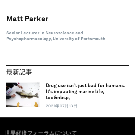
Matt Parker
Senior Lecturer in Neuroscience and
Psychopharmacology, University of Portsmouth
最新記事
Drug use isn't just bad for humans.
It's impacting marine life,
too&nbsp;
2021年07月13日
世界経済フォーラムについて