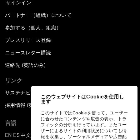
サインイン
パートナー（組織）について
参加する（個人、組織）
プレスリリース登録
ニュースレター購読
連絡先 (英語のみ)
リンク
サステナビリティへの取り組み
このウェブサイトはCookieを使用し
ます
採用情報 (英語のみ)
このサイトではCookieを使って、ユーザー
に合わせたコンテンツや広告の表示、トラ
言語
フィックの分析を行っています。またユー
ザーによるサイトの利用状況についても情
EN
ES
中文
日本語
▪
▪
▪
報を収集し、ソーシャルメディアや広告配