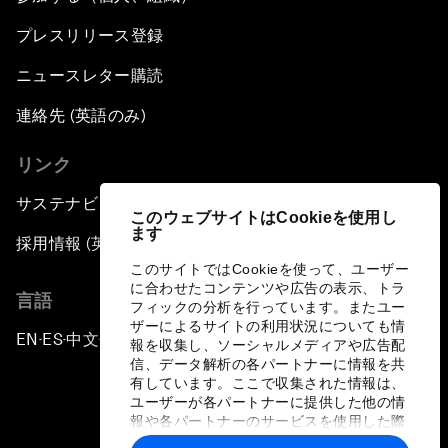
プレスリリース登録
ニュースレター購読
連絡先 (英語のみ)
リンク
サステナビリティへの取り組み
このウェブサイトはCookieを使用し
ます
採用情報 (英語のみ)
このサイトではCookieを使って、ユーザー
に合わせたコンテンツや広告の表示、トラ
言語
フィックの分析を行っています。またユー
ザーによるサイトの利用状況についても情
EN
ES
中文
日本語
▪
▪
▪
報を収集し、ソーシャルメディアや広告配
信、データ解析の各パートナーに情報を共
有しています。ここで収集された情報は、
ユーザーが各パートナーに提供した他の情
報や各パートナーのサービスを使用した際
に収集された情報と組み合わされ、各パー