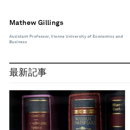
Mathew Gillings
Assistant Professor, Vienna University of Economics and
Business
最新記事