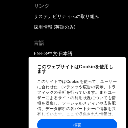
リンク
サステナビリティへの取り組み
採用情報 (英語のみ)
て
言語
EN
ES
中文
日本語
▪
▪
▪
このウェブサイトはCookieを使用し
ます
このサイトではCookieを使って、ユーザー
に合わせたコンテンツや広告の表示、トラ
フィックの分析を行っています。またユー
ザーによるサイトの利用状況についても情
報を収集し、ソーシャルメディアや広告配
信、データ解析の各パートナーに情報を共
有しています。ここで収集された情報は、
ユーザーが各パートナーに提供した他の情
報や各パートナーのサービスを使用した際
拒否