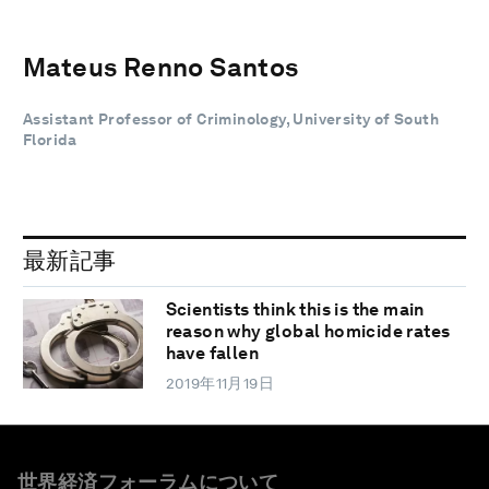
Mateus Renno Santos
Assistant Professor of Criminology, University of South
Florida
最新記事
Scientists think this is the main
reason why global homicide rates
have fallen
2019年11月19日
世界経済フォーラムについて