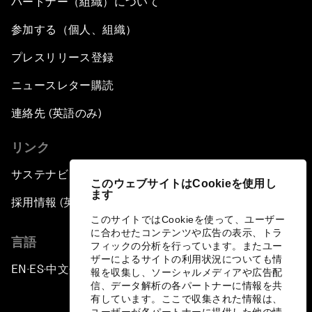
パートナー（組織）について
参加する（個人、組織）
プレスリリース登録
ニュースレター購読
連絡先 (英語のみ)
リンク
サステナビリティへの取り組み
このウェブサイトはCookieを使用し
ます
採用情報 (英語のみ)
このサイトではCookieを使って、ユーザー
に合わせたコンテンツや広告の表示、トラ
言語
フィックの分析を行っています。またユー
ザーによるサイトの利用状況についても情
EN
ES
中文
日本語
▪
▪
▪
報を収集し、ソーシャルメディアや広告配
信、データ解析の各パートナーに情報を共
有しています。ここで収集された情報は、