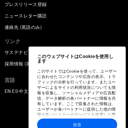
プレスリリース登録
ニュースレター購読
連絡先 (英語のみ)
リンク
サステナビリティへの取り組み
このウェブサイトはCookieを使用し
ます
採用情報 (英語のみ)
このサイトではCookieを使って、ユーザー
に合わせたコンテンツや広告の表示、トラ
言語
フィックの分析を行っています。またユー
ザーによるサイトの利用状況についても情
EN
ES
中文
日本語
▪
▪
▪
報を収集し、ソーシャルメディアや広告配
信、データ解析の各パートナーに情報を共
有しています。ここで収集された情報は、
ユーザーが各パートナーに提供した他の情
報や各パートナーのサービスを使用した際
に収集された情報と組み合わされ、各パー
拒否
トナーによって使用されることがありま