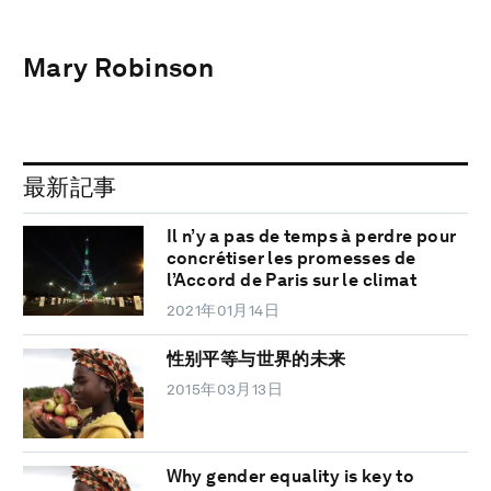
Mary Robinson
最新記事
Il n’y a pas de temps à perdre pour
concrétiser les promesses de
l’Accord de Paris sur le climat
2021年01月14日
性别平等与世界的未来
2015年03月13日
Why gender equality is key to