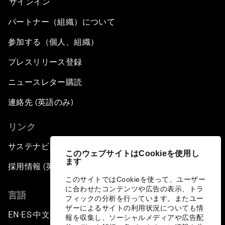
サインイン
パートナー（組織）について
参加する（個人、組織）
プレスリリース登録
ニュースレター購読
連絡先 (英語のみ)
リンク
サステナビリティへの取り組み
このウェブサイトはCookieを使用し
ます
採用情報 (英語のみ)
このサイトではCookieを使って、ユーザー
に合わせたコンテンツや広告の表示、トラ
言語
フィックの分析を行っています。またユー
ザーによるサイトの利用状況についても情
EN
ES
中文
日本語
▪
▪
▪
報を収集し、ソーシャルメディアや広告配