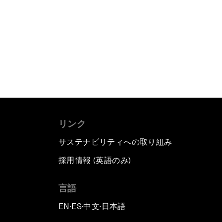
リンク
サステナビリティへの取り組み
採用情報 (英語のみ)
て
言語
EN
ES
中文
日本語
▪
▪
▪