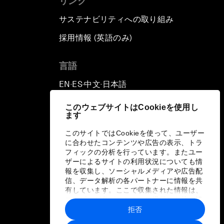
リンク
サステナビリティへの取り組み
採用情報 (英語のみ)
て
言語
EN
ES
中文
日本語
▪
▪
▪
このウェブサイトはCookieを使用し
ます
このサイトではCookieを使って、ユーザー
に合わせたコンテンツや広告の表示、トラ
フィックの分析を行っています。またユー
ザーによるサイトの利用状況についても情
報を収集し、ソーシャルメディアや広告配
信、データ解析の各パートナーに情報を共
有しています。ここで収集された情報は、
ユーザーが各パートナーに提供した他の情
報や各パートナーのサービスを使用した際
拒否
に収集された情報と組み合わされ、各パー