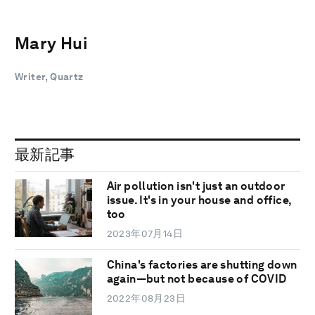
Mary Hui
Writer, Quartz
最新記事
Air pollution isn't just an outdoor
issue. It's in your house and office,
too
2023年07月14日
China's factories are shutting down
again—but not because of COVID
2022年08月23日