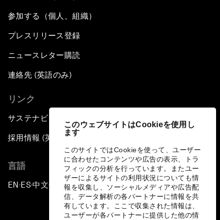
参加する（個人、組織）
プレスリリース登録
ニュースレター購読
連絡先 (英語のみ)
リンク
サステナビリティへの取り組み
このウェブサイトはCookieを使用し
ます
採用情報 (英語のみ)
このサイトではCookieを使って、ユーザー
に合わせたコンテンツや広告の表示、トラ
言語
フィックの分析を行っています。またユー
ザーによるサイトの利用状況についても情
EN
ES
中文
日本語
▪
▪
▪
報を収集し、ソーシャルメディアや広告配
信、データ解析の各パートナーに情報を共
有しています。ここで収集された情報は、
ユーザーが各パートナーに提供した他の情