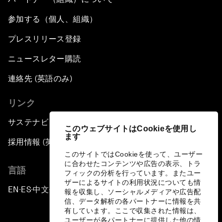
参加する（個人、組織）
プレスリリース登録
ニュースレター購読
連絡先 (英語のみ)
リンク
サステナビリティへの取り組み
このウェブサイトはCookieを使用し
ます
採用情報 (英語のみ)
このサイトではCookieを使って、ユーザー
に合わせたコンテンツや広告の表示、トラ
言語
フィックの分析を行っています。またユー
ザーによるサイトの利用状況についても情
EN
ES
中文
日本語
▪
▪
▪
報を収集し、ソーシャルメディアや広告配
信、データ解析の各パートナーに情報を共
有しています。ここで収集された情報は、
ユーザーが各パートナーに提供した他の情