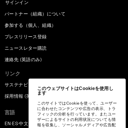
サインイン
パートナー（組織）について
参加する（個人、組織）
プレスリリース登録
ニュースレター購読
連絡先 (英語のみ)
リンク
サステナビリティへの取り組み
このウェブサイトはCookieを使用し
ます
採用情報 (英語のみ)
このサイトではCookieを使って、ユーザー
に合わせたコンテンツや広告の表示、トラ
言語
フィックの分析を行っています。またユー
ザーによるサイトの利用状況についても情
EN
ES
中文
日本語
▪
▪
▪
報を収集し、ソーシャルメディアや広告配