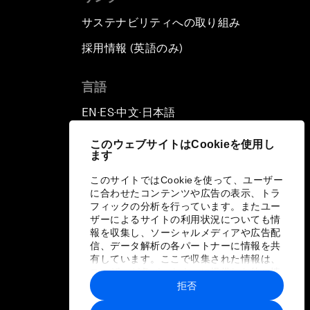
サステナビリティへの取り組み
採用情報 (英語のみ)
て
言語
EN
ES
中文
日本語
▪
▪
▪
このウェブサイトはCookieを使用し
ます
このサイトではCookieを使って、ユーザー
に合わせたコンテンツや広告の表示、トラ
フィックの分析を行っています。またユー
ザーによるサイトの利用状況についても情
報を収集し、ソーシャルメディアや広告配
信、データ解析の各パートナーに情報を共
有しています。ここで収集された情報は、
ユーザーが各パートナーに提供した他の情
報や各パートナーのサービスを使用した際
拒否
に収集された情報と組み合わされ、各パー