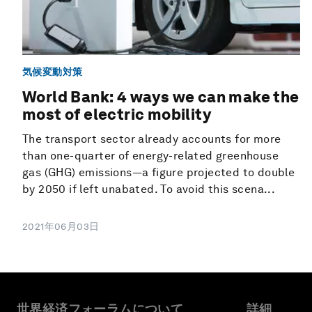
気候変動対策
World Bank: 4 ways we can make the
most of electric mobility
The transport sector already accounts for more
than one-quarter of energy-related greenhouse
gas (GHG) emissions—a figure projected to double
by 2050 if left unabated. To avoid this scena...
2021年06月03日
世界経済フォーラムについて
詳細