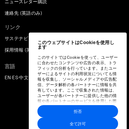
ニュースレター購読
連絡先 (英語のみ)
リンク
サステナビリティへの取り組み
このウェブサイトはCookieを使用し
ます
採用情報 (英語のみ)
このサイトではCookieを使って、ユーザー
に合わせたコンテンツや広告の表示、トラ
言語
フィックの分析を行っています。またユー
ザーによるサイトの利用状況についても情
EN
ES
中文
日本語
▪
▪
▪
報を収集し、ソーシャルメディアや広告配
信、データ解析の各パートナーに情報を共
有しています。ここで収集された情報は、
ユーザーが各パートナーに提供した他の情
報や各パートナーのサービスを使用した際
に収集された情報と組み合わされ、各パー
拒否
トナーによって使用されることがありま
プライバシーポリシーと利用規約
す。
全て許可
サイトマップ