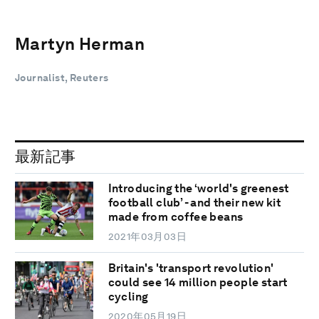
Martyn Herman
Journalist, Reuters
最新記事
Introducing the ‘world's greenest
football club’ - and their new kit
made from coffee beans
2021年03月03日
Britain's 'transport revolution'
could see 14 million people start
cycling
2020年05月19日