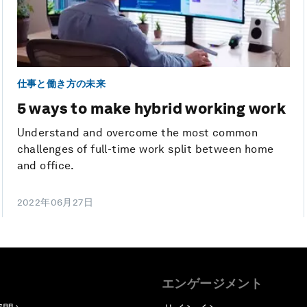
仕事と働き方の未来
5 ways to make hybrid working work
Understand and overcome the most common
challenges of full-time work split between home
and office.
2022年06月27日
エンゲージメント