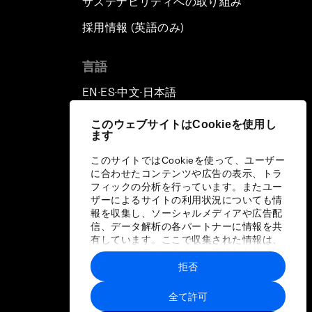
サステナビリティへの取り組み
採用情報 (英語のみ)
て
言語
EN
ES
中文
日本語
▪
▪
▪
このウェブサイトはCookieを使用し
ます
このサイトではCookieを使って、ユーザー
に合わせたコンテンツや広告の表示、トラ
フィックの分析を行っています。またユー
ザーによるサイトの利用状況についても情
報を収集し、ソーシャルメディアや広告配
信、データ解析の各パートナーに情報を共
有しています。ここで収集された情報は、
ユーザーが各パートナーに提供した他の情
報や各パートナーのサービスを使用した際
拒否
に収集された情報と組み合わされ、各パー
トナーによって使用されることがありま
全て許可
す。