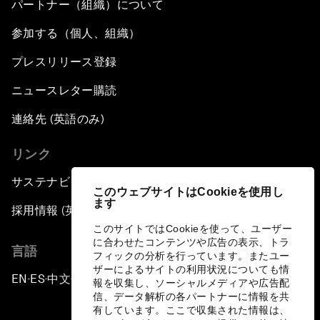
パートナー（組織）について
参加する（個人、組織）
プレスリリース登録
ニュースレター購読
連絡先 (英語のみ)
リンク
サステナビリティへの取り組み
このウェブサイトはCookieを使用し
ます
採用情報 (英語のみ)
このサイトではCookieを使って、ユーザー
に合わせたコンテンツや広告の表示、トラ
言語
フィックの分析を行っています。またユー
ザーによるサイトの利用状況についても情
EN
ES
中文
日本語
▪
▪
▪
報を収集し、ソーシャルメディアや広告配
信、データ解析の各パートナーに情報を共
有しています。ここで収集された情報は、