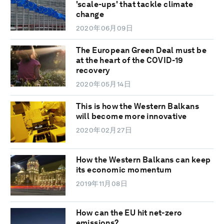
'scale-ups' that tackle climate
change
2020年06月09日
The European Green Deal must be
at the heart of the COVID-19
recovery
2020年05月14日
This is how the Western Balkans
will become more innovative
2020年02月27日
How the Western Balkans can keep
its economic momentum
2019年11月08日
How can the EU hit net-zero
emissions?