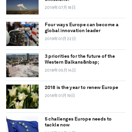
2019年07月18日
Four ways Europe can become a
global innovation leader
2019年01月22日
3 priorities for the future of the
Western Balkans&nbsp;
2018年05月14日
2018 is the year to renew Europe
2018年01月19日
5 challenges Europe needs to
tackle now