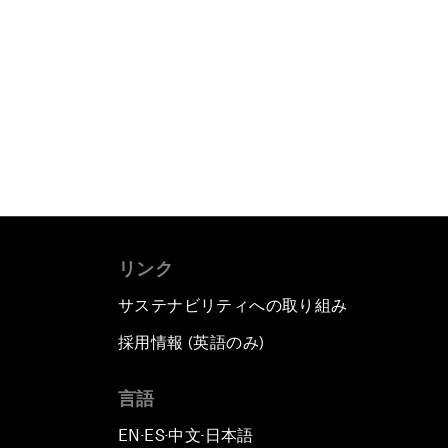
リンク
サステナビリティへの取り組み
採用情報 (英語のみ)
て
言語
EN
ES
中文
日本語
▪
▪
▪