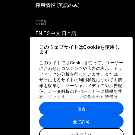
採用情報 (英語のみ)
て
言語
EN
ES
中文
日本語
▪
▪
▪
このウェブサイトはCookieを使用し
ます
このサイトではCookieを使って、ユーザー
に合わせたコンテンツや広告の表示、トラ
フィックの分析を行っています。またユー
ザーによるサイトの利用状況についても情
報を収集し、ソーシャルメディアや広告配
信、データ解析の各パートナーに情報を共
有しています。ここで収集された情報は、
ユーザーが各パートナーに提供した他の情
報や各パートナーのサービスを使用した際
拒否
に収集された情報と組み合わされ、各パー
トナーによって使用されることがありま
全て許可
す。
カスタム化