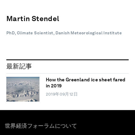
Martin Stendel
PhD, Climate Scientist, Danish Meteorological Institute
最新記事
How the Greenland ice sheet fared
in 2019
2019年09月12日
世界経済フォーラムについて