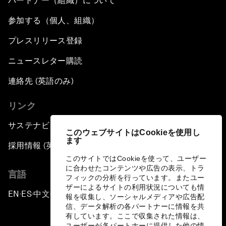
パートナー（組織）について
参加する（個人、組織）
プレスリリース登録
ニュースレター購読
連絡先 (英語のみ)
リンク
サステナビリティへの取り組み
このウェブサイトはCookieを使用し
ます
採用情報 (英語のみ)
このサイトではCookieを使って、ユーザー
に合わせたコンテンツや広告の表示、トラ
言語
フィックの分析を行っています。またユー
ザーによるサイトの利用状況についても情
EN
ES
中文
日本語
▪
▪
▪
報を収集し、ソーシャルメディアや広告配
信、データ解析の各パートナーに情報を共
有しています。ここで収集された情報は、
ユーザーが各パートナーに提供した他の情