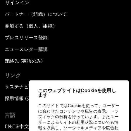
サインイン
パートナー（組織）について
参加する（個人、組織）
プレスリリース登録
ニュースレター購読
連絡先 (英語のみ)
リンク
サステナビリティへの取り組み
このウェブサイトはCookieを使用し
ます
採用情報 (英語のみ)
このサイトではCookieを使って、ユーザー
に合わせたコンテンツや広告の表示、トラ
言語
フィックの分析を行っています。またユー
ザーによるサイトの利用状況についても情
EN
ES
中文
日本語
▪
▪
▪
報を収集し、ソーシャルメディアや広告配