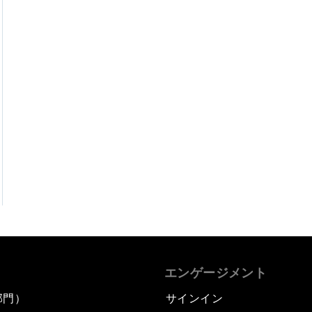
エンゲージメント
部門）
サインイン