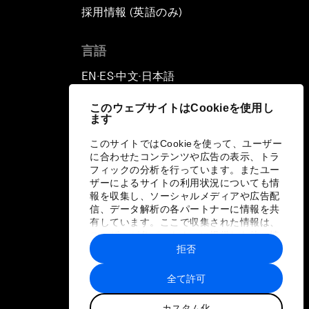
採用情報 (英語のみ)
て
言語
EN
ES
中文
日本語
▪
▪
▪
このウェブサイトはCookieを使用し
ます
このサイトではCookieを使って、ユーザー
に合わせたコンテンツや広告の表示、トラ
フィックの分析を行っています。またユー
ザーによるサイトの利用状況についても情
報を収集し、ソーシャルメディアや広告配
信、データ解析の各パートナーに情報を共
有しています。ここで収集された情報は、
ユーザーが各パートナーに提供した他の情
報や各パートナーのサービスを使用した際
拒否
に収集された情報と組み合わされ、各パー
トナーによって使用されることがありま
全て許可
す。
カスタム化