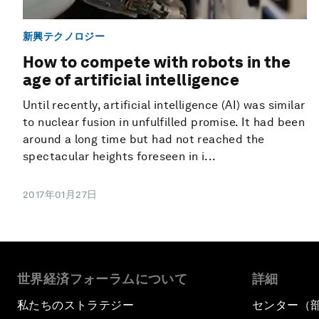
新興テクノロジー
How to compete with robots in the
age of artificial intelligence
Until recently, artificial intelligence (AI) was similar
to nuclear fusion in unfulfilled promise. It had been
around a long time but had not reached the
spectacular heights foreseen in i...
2017年01月27日
世界経済フォーラムについて
詳細
私たちのストラテジー
センター（