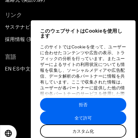
リンク
サステナビリティへの取り組み
このウェブサイトはCookieを使用し
ます
採用情報 (英語のみ)
このサイトではCookieを使って、ユーザー
に合わせたコンテンツや広告の表示、トラ
言語
フィックの分析を行っています。またユー
ザーによるサイトの利用状況についても情
EN
ES
中文
日本語
▪
▪
▪
報を収集し、ソーシャルメディアや広告配
信、データ解析の各パートナーに情報を共
有しています。ここで収集された情報は、
ユーザーが各パートナーに提供した他の情
報や各パートナーのサービスを使用した際
に収集された情報と組み合わされ、各パー
拒否
トナーによって使用されることがありま
プライバシーポリシーと利用規約
す。
全て許可
サイトマップ
カスタム化
©
2026
世界経済フォーラム
EN
ES
中文
日本語