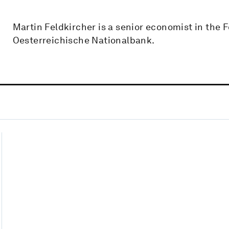
Martin Feldkircher is a senior economist in the 
Oesterreichische Nationalbank.