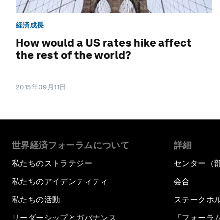
経済成長
How would a US rates hike affect
the rest of the world?
2015年09月11日
世界経済フォーラムについて
詳細
私たちのストラテジー
センター（
私たちのアイデンティティ
会合
私たちの活動
ステークホ
リーダーシップとガバナンス
「フォーラ