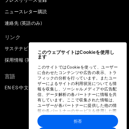
プレスリリース登録
ニュースレター購読
連絡先 (英語のみ)
リンク
サステナビリティへの取り組み
このウェブサイトはCookieを使用し
ます
採用情報 (英語のみ)
このサイトではCookieを使って、ユーザー
に合わせたコンテンツや広告の表示、トラ
言語
フィックの分析を行っています。またユー
ザーによるサイトの利用状況についても情
EN
ES
中文
日本語
▪
▪
▪
報を収集し、ソーシャルメディアや広告配
信、データ解析の各パートナーに情報を共
有しています。ここで収集された情報は、
ユーザーが各パートナーに提供した他の情
報や各パートナーのサービスを使用した際
に収集された情報と組み合わされ、各パー
拒否
トナーによって使用されることがありま
プライバシーポリシーと利用規約
す。