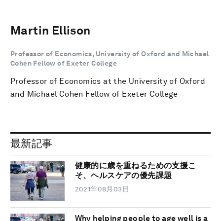
Martin Ellison
Professor of Economics, University of Oxford and Michael
Cohen Fellow of Exeter College
Professor of Economics at the University of Oxford
and Michael Cohen Fellow of Exeter College
最新記事
健康的に歳を重ねるための支援こ
そ、ヘルスケアの優先課題
2021年08月03日
Why helping people to age well is a