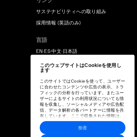
リンク
サステナビリティへの取り組み
採用情報 (英語のみ)
て
言語
EN
ES
中文
日本語
▪
▪
▪
このウェブサイトはCookieを使用し
ます
このサイトではCookieを使って、ユーザー
に合わせたコンテンツや広告の表示、トラ
フィックの分析を行っています。またユー
ザーによるサイトの利用状況についても情
報を収集し、ソーシャルメディアや広告配
信、データ解析の各パートナーに情報を共
有しています。ここで収集された情報は、
ユーザーが各パートナーに提供した他の情
報や各パートナーのサービスを使用した際
拒否
に収集された情報と組み合わされ、各パー