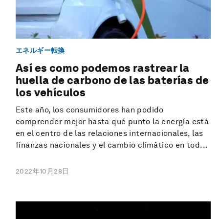
エネルギー転換
Así es como podemos rastrear la
huella de carbono de las baterías de
los vehículos
Este año, los consumidores han podido
comprender mejor hasta qué punto la energía está
en el centro de las relaciones internacionales, las
finanzas nacionales y el cambio climático en tod...
2022年10月28日