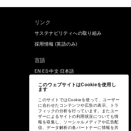
リンク
サステナビリティへの取り組み
採用情報 (英語のみ)
て
言語
EN
ES
中文
日本語
▪
▪
▪
このウェブサイトはCookieを使用し
ます
このサイトではCookieを使って、ユーザー
に合わせたコンテンツや広告の表示、トラ
フィックの分析を行っています。またユー
ザーによるサイトの利用状況についても情
報を収集し、ソーシャルメディアや広告配
信、データ解析の各パートナーに情報を共