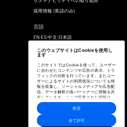
サステナビリティへの取り組み
採用情報 (英語のみ)
て
言語
EN
ES
中文
日本語
▪
▪
▪
このウェブサイトはCookieを使用し
ます
このサイトではCookieを使って、ユーザー
に合わせたコンテンツや広告の表示、トラ
フィックの分析を行っています。またユー
ザーによるサイトの利用状況についても情
報を収集し、ソーシャルメディアや広告配
信、データ解析の各パートナーに情報を共
有しています。ここで収集された情報は、
ユーザーが各パートナーに提供した他の情
報や各パートナーのサービスを使用した際
拒否
に収集された情報と組み合わされ、各パー
トナーによって使用されることがありま
全て許可
す。