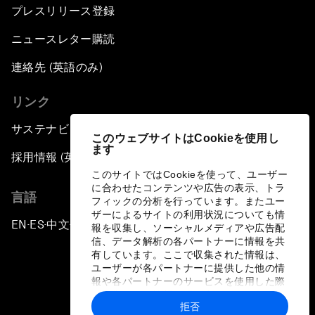
プレスリリース登録
ニュースレター購読
連絡先 (英語のみ)
リンク
サステナビリティへの取り組み
このウェブサイトはCookieを使用し
ます
採用情報 (英語のみ)
このサイトではCookieを使って、ユーザー
に合わせたコンテンツや広告の表示、トラ
言語
フィックの分析を行っています。またユー
ザーによるサイトの利用状況についても情
EN
ES
中文
日本語
▪
▪
▪
報を収集し、ソーシャルメディアや広告配
信、データ解析の各パートナーに情報を共
有しています。ここで収集された情報は、
ユーザーが各パートナーに提供した他の情
報や各パートナーのサービスを使用した際
に収集された情報と組み合わされ、各パー
拒否
トナーによって使用されることがありま