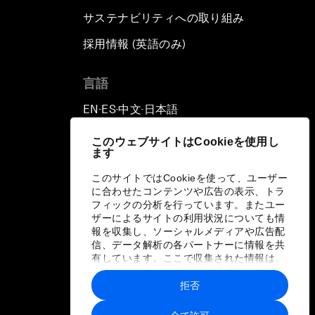
サステナビリティへの取り組み
採用情報 (英語のみ)
て
言語
EN
ES
中文
日本語
▪
▪
▪
このウェブサイトはCookieを使用し
ます
このサイトではCookieを使って、ユーザー
に合わせたコンテンツや広告の表示、トラ
フィックの分析を行っています。またユー
ザーによるサイトの利用状況についても情
報を収集し、ソーシャルメディアや広告配
信、データ解析の各パートナーに情報を共
有しています。ここで収集された情報は、
ユーザーが各パートナーに提供した他の情
報や各パートナーのサービスを使用した際
拒否
に収集された情報と組み合わされ、各パー
トナーによって使用されることがありま