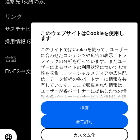
連絡先 (英語のみ)
リンク
サステナビリティへの取り組み
このウェブサイトはCookieを使用し
ます
採用情報 (英語のみ)
このサイトではCookieを使って、ユーザー
に合わせたコンテンツや広告の表示、トラ
言語
フィックの分析を行っています。またユー
ザーによるサイトの利用状況についても情
EN
ES
中文
日本語
▪
▪
▪
報を収集し、ソーシャルメディアや広告配
信、データ解析の各パートナーに情報を共
有しています。ここで収集された情報は、
ユーザーが各パートナーに提供した他の情
報や各パートナーのサービスを使用した際
に収集された情報と組み合わされ、各パー
拒否
トナーによって使用されることがありま
プライバシーポリシーと利用規約
す。
全て許可
サイトマップ
カスタム化
©
2026
世界経済フォーラム
EN
ES
中文
日本語