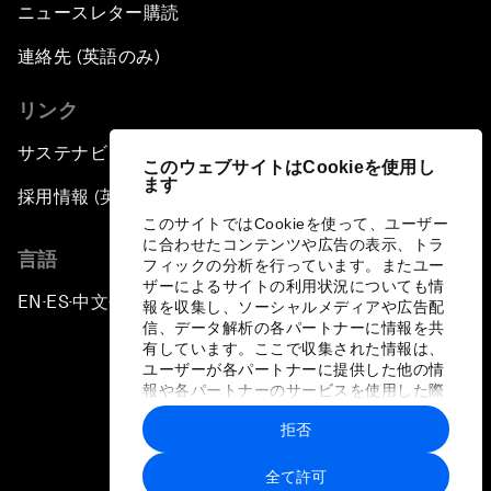
ニュースレター購読
連絡先 (英語のみ)
リンク
サステナビリティへの取り組み
このウェブサイトはCookieを使用し
ます
採用情報 (英語のみ)
このサイトではCookieを使って、ユーザー
に合わせたコンテンツや広告の表示、トラ
言語
フィックの分析を行っています。またユー
ザーによるサイトの利用状況についても情
EN
ES
中文
日本語
▪
▪
▪
報を収集し、ソーシャルメディアや広告配
信、データ解析の各パートナーに情報を共
有しています。ここで収集された情報は、
ユーザーが各パートナーに提供した他の情
報や各パートナーのサービスを使用した際
に収集された情報と組み合わされ、各パー
拒否
トナーによって使用されることがありま
プライバシーポリシーと利用規約
す。
全て許可
サイトマップ