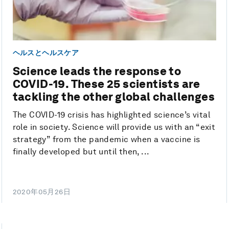
ヘルスとヘルスケア
Science leads the response to
COVID-19. These 25 scientists are
tackling the other global challenges
The COVID-19 crisis has highlighted science’s vital
role in society. Science will provide us with an “exit
strategy” from the pandemic when a vaccine is
finally developed but until then, ...
2020年05月26日