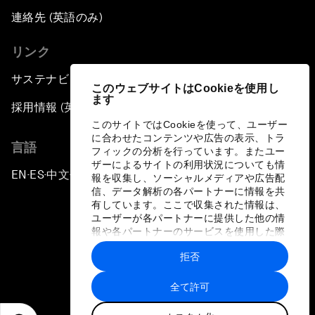
連絡先 (英語のみ)
リンク
サステナビリティへの取り組み
このウェブサイトはCookieを使用し
ます
採用情報 (英語のみ)
このサイトではCookieを使って、ユーザー
に合わせたコンテンツや広告の表示、トラ
言語
フィックの分析を行っています。またユー
ザーによるサイトの利用状況についても情
EN
ES
中文
日本語
▪
▪
▪
報を収集し、ソーシャルメディアや広告配
信、データ解析の各パートナーに情報を共
有しています。ここで収集された情報は、
ユーザーが各パートナーに提供した他の情
報や各パートナーのサービスを使用した際
に収集された情報と組み合わされ、各パー
拒否
トナーによって使用されることがありま
プライバシーポリシーと利用規約
す。
全て許可
サイトマップ