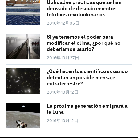
Utilidades prácticas que se han
derivado de descubrimientos
teóricos revolucionarios
2016年12月05日
Si ya tenemos el poder para
modificar el clima, ¿por qué no
deberíamos usarlo?
2016年10月27日
¿Qué hacen los científicos cuando
detectan un posible mensaje
extraterrestre?
2016年10月12日
La próxima generación emigrará a
la Luna
2016年10月12日