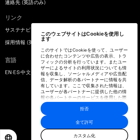
連絡先 (英語のみ)
リンク
サステナビリティへの取り組み
このウェブサイトはCookieを使用し
ます
採用情報 (英語のみ)
このサイトではCookieを使って、ユーザー
に合わせたコンテンツや広告の表示、トラ
言語
フィックの分析を行っています。またユー
ザーによるサイトの利用状況についても情
EN
ES
中文
日本語
▪
▪
▪
報を収集し、ソーシャルメディアや広告配
信、データ解析の各パートナーに情報を共
有しています。ここで収集された情報は、
ユーザーが各パートナーに提供した他の情
報や各パートナーのサービスを使用した際
に収集された情報と組み合わされ、各パー
拒否
トナーによって使用されることがありま
プライバシーポリシーと利用規約
す。
全て許可
サイトマップ
カスタム化
©
2026
世界経済フォーラム
EN
ES
中文
日本語