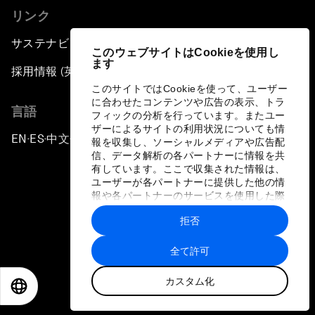
リンク
サステナビリティへの取り組み
このウェブサイトはCookieを使用し
ます
採用情報 (英語のみ)
このサイトではCookieを使って、ユーザー
に合わせたコンテンツや広告の表示、トラ
言語
フィックの分析を行っています。またユー
ザーによるサイトの利用状況についても情
EN
ES
中文
日本語
▪
▪
▪
報を収集し、ソーシャルメディアや広告配
信、データ解析の各パートナーに情報を共
有しています。ここで収集された情報は、
ユーザーが各パートナーに提供した他の情
報や各パートナーのサービスを使用した際
に収集された情報と組み合わされ、各パー
拒否
トナーによって使用されることがありま
プライバシーポリシーと利用規約
す。
全て許可
サイトマップ
カスタム化
©
2026
世界経済フォーラム
EN
ES
中文
日本語