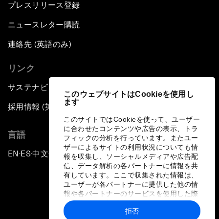
プレスリリース登録
ニュースレター購読
連絡先 (英語のみ)
リンク
サステナビリティへの取り組み
このウェブサイトはCookieを使用し
ます
採用情報 (英語のみ)
このサイトではCookieを使って、ユーザー
に合わせたコンテンツや広告の表示、トラ
言語
フィックの分析を行っています。またユー
ザーによるサイトの利用状況についても情
EN
ES
中文
日本語
▪
▪
▪
報を収集し、ソーシャルメディアや広告配
信、データ解析の各パートナーに情報を共
有しています。ここで収集された情報は、
ユーザーが各パートナーに提供した他の情
報や各パートナーのサービスを使用した際
に収集された情報と組み合わされ、各パー
拒否
トナーによって使用されることがありま