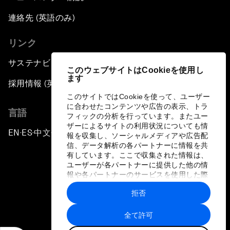
連絡先 (英語のみ)
リンク
サステナビリティへの取り組み
このウェブサイトはCookieを使用し
ます
採用情報 (英語のみ)
このサイトではCookieを使って、ユーザー
に合わせたコンテンツや広告の表示、トラ
言語
フィックの分析を行っています。またユー
ザーによるサイトの利用状況についても情
EN
ES
中文
日本語
▪
▪
▪
報を収集し、ソーシャルメディアや広告配
信、データ解析の各パートナーに情報を共
有しています。ここで収集された情報は、
ユーザーが各パートナーに提供した他の情
報や各パートナーのサービスを使用した際
に収集された情報と組み合わされ、各パー
拒否
トナーによって使用されることがありま
プライバシーポリシーと利用規約
す。
全て許可
サイトマップ