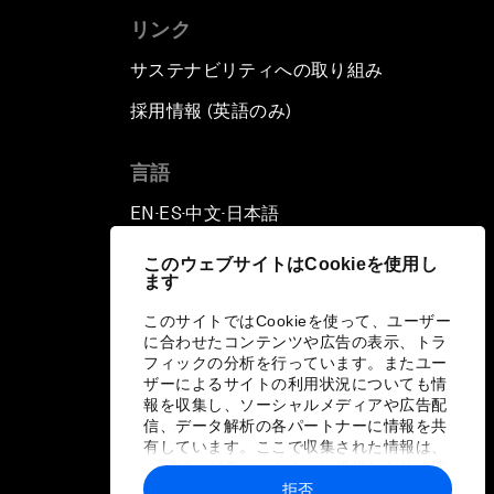
リンク
サステナビリティへの取り組み
採用情報 (英語のみ)
て
言語
EN
ES
中文
日本語
▪
▪
▪
このウェブサイトはCookieを使用し
ます
このサイトではCookieを使って、ユーザー
に合わせたコンテンツや広告の表示、トラ
フィックの分析を行っています。またユー
ザーによるサイトの利用状況についても情
報を収集し、ソーシャルメディアや広告配
信、データ解析の各パートナーに情報を共
有しています。ここで収集された情報は、
ユーザーが各パートナーに提供した他の情
報や各パートナーのサービスを使用した際
拒否