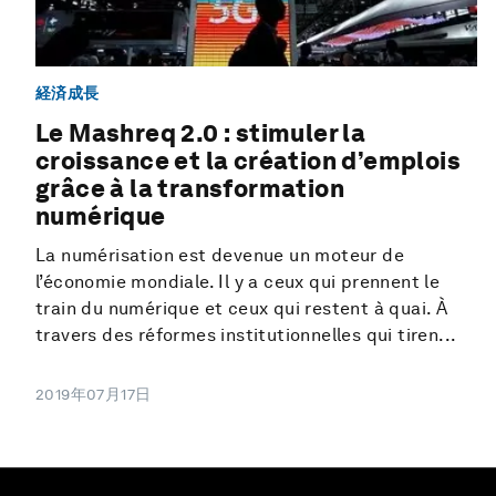
経済成長
Le Mashreq 2.0 : stimuler la
croissance et la création d’emplois
grâce à la transformation
numérique
La numérisation est devenue un moteur de
l’économie mondiale. Il y a ceux qui prennent le
train du numérique et ceux qui restent à quai. À
travers des réformes institutionnelles qui tiren...
2019年07月17日