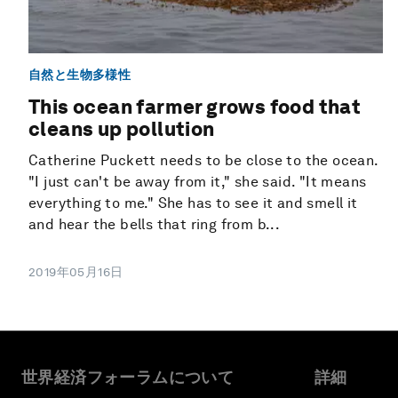
自然と生物多様性
This ocean farmer grows food that
cleans up pollution
Catherine Puckett needs to be close to the ocean.
"I just can't be away from it," she said. "It means
everything to me." She has to see it and smell it
and hear the bells that ring from b...
2019年05月16日
世界経済フォーラムについて
詳細