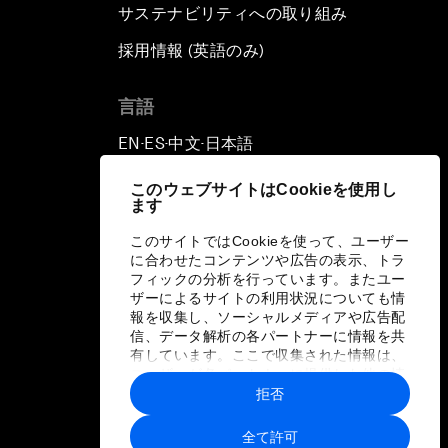
サステナビリティへの取り組み
採用情報 (英語のみ)
て
言語
EN
ES
中文
日本語
▪
▪
▪
このウェブサイトはCookieを使用し
ます
このサイトではCookieを使って、ユーザー
に合わせたコンテンツや広告の表示、トラ
フィックの分析を行っています。またユー
ザーによるサイトの利用状況についても情
報を収集し、ソーシャルメディアや広告配
信、データ解析の各パートナーに情報を共
有しています。ここで収集された情報は、
ユーザーが各パートナーに提供した他の情
報や各パートナーのサービスを使用した際
拒否
に収集された情報と組み合わされ、各パー
トナーによって使用されることがありま
全て許可