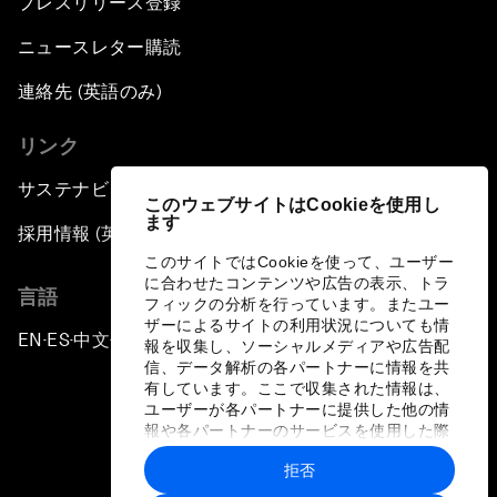
プレスリリース登録
ニュースレター購読
連絡先 (英語のみ)
リンク
サステナビリティへの取り組み
このウェブサイトはCookieを使用し
ます
採用情報 (英語のみ)
このサイトではCookieを使って、ユーザー
に合わせたコンテンツや広告の表示、トラ
言語
フィックの分析を行っています。またユー
ザーによるサイトの利用状況についても情
EN
ES
中文
日本語
▪
▪
▪
報を収集し、ソーシャルメディアや広告配
信、データ解析の各パートナーに情報を共
有しています。ここで収集された情報は、
ユーザーが各パートナーに提供した他の情
報や各パートナーのサービスを使用した際
に収集された情報と組み合わされ、各パー
拒否
トナーによって使用されることがありま
プライバシーポリシーと利用規約
す。