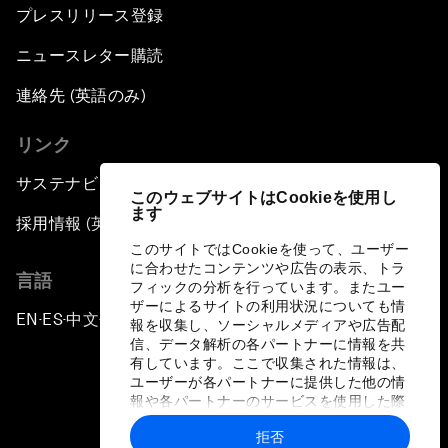
プレスリリース登録
ニュースレター購読
連絡先 (英語のみ)
リンク
サステナビリティへの取り組み
このウェブサイトはCookieを使用し
ます
採用情報 (英語のみ)
このサイトではCookieを使って、ユーザー
に合わせたコンテンツや広告の表示、トラ
言語
フィックの分析を行っています。またユー
ザーによるサイトの利用状況についても情
EN
ES
中文
日本語
▪
▪
▪
報を収集し、ソーシャルメディアや広告配
信、データ解析の各パートナーに情報を共
有しています。ここで収集された情報は、
ユーザーが各パートナーに提供した他の情
報や各パートナーのサービスを使用した際
に収集された情報と組み合わされ、各パー
拒否
トナーによって使用されることがありま