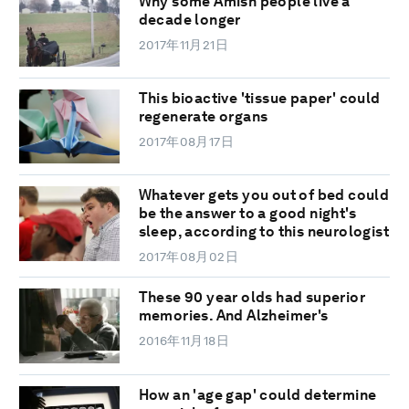
Why some Amish people live a
decade longer
2017年11月21日
This bioactive 'tissue paper' could
regenerate organs
2017年08月17日
Whatever gets you out of bed could
be the answer to a good night's
sleep, according to this neurologist
2017年08月02日
These 90 year olds had superior
memories. And Alzheimer's
2016年11月18日
How an 'age gap' could determine